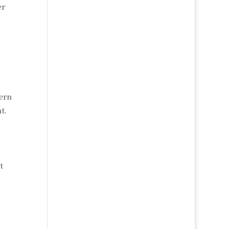
er
ern
t.
t