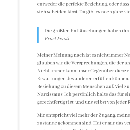
entweder die perfekte Beziehung, oder dass e
sich scheiden lässt. Da gibt es noch ganz vie
Die größten Enttäuschungen haben ihr
Ernst Ferstl
Meiner Meinung nach ist es nicht immer Na
glauben wir die Versprechungen, die der a
Nicht immer kann unser Gegenüber diese erf
Erwartungen des anderen erfüllen können. 
Beziehung zu diesem Menschen auf. Viel zu
Narzissmus. Ich persönlich halte das für e
gerechtfertigt ist, und uns selbst von jeder 
Mir entspricht viel mehr der Zugang, mein
zustande gekommen sind. Hat er mir das ve