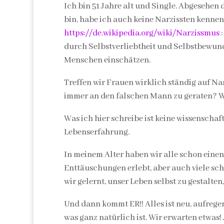
Ich bin 51 Jahre alt und Single. Abgesehen
bin, habe ich auch keine Narzissten kenneng
https://de.wikipedia.org/wiki/Narzissmus
:
durch Selbstverliebtheit und Selbstbewund
Menschen einschätzen.
Treffen wir Frauen wirklich ständig auf Nar
immer an den falschen Mann zu geraten? W
Was ich hier schreibe ist keine wissenscha
Lebenserfahrung.
In meinem Alter haben wir alle schon eine
Enttäuschungen erlebt, aber auch viele sc
wir gelernt, unser Leben selbst zu gestalte
Und dann kommt ER!! Alles ist neu, aufrege
was ganz natürlich ist. Wir erwarten etwas