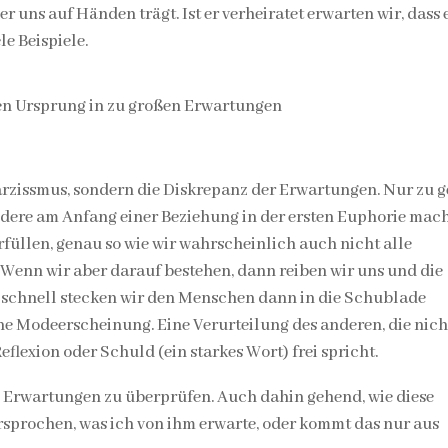
r uns auf Händen trägt. Ist er verheiratet erwarten wir, dass 
le Beispiele.
en Ursprung in zu großen Erwartungen
rzissmus, sondern die Diskrepanz der Erwartungen. Nur zu g
ndere am Anfang einer Beziehung in der ersten Euphorie mach
üllen, genau so wie wir wahrscheinlich auch nicht alle
Wenn wir aber darauf bestehen, dann reiben wir uns und die
 schnell stecken wir den Menschen dann in die Schublade
ine Modeerscheinung. Eine Verurteilung des anderen, die nich
Reflexion oder Schuld (ein starkes Wort) frei spricht.
e Erwartungen zu überprüfen. Auch dahin gehend, wie diese
rsprochen, was ich von ihm erwarte, oder kommt das nur aus