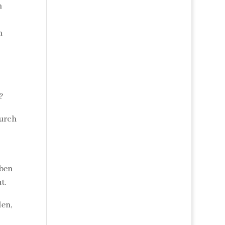
n
h
?
durch
aben
t.
len,