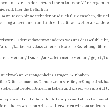
 davon, dass ich in den letzten Jahren kaum an Männer gerate
elernt. Hier die Definition:
 Im weitesten Sinne steht der Ausdruck für Menschen, die sic
erung auszeichnen und sich selbst für wertvoller als andere
zissten? Oder ist das etwas anderes, was uns das Gefühl gibt,
arum glauben wir, dass wir einen toxische Beziehung führen
ftliche Meinung. Das ist ganz allein meine Meinung, geprägt 
n Rucksack an Vergangenheit zu tragen. Wir haben
höne Glücksmomente. Gerade wenn wir länger Single sind, h
n, stehen mit beiden Beinen im Leben und wissen was uns gut tu
nd, spannend und schön. Doch dann passiert etwas bei uns al
! Je nachdem was man selbst will, erwarten wir vom anderen