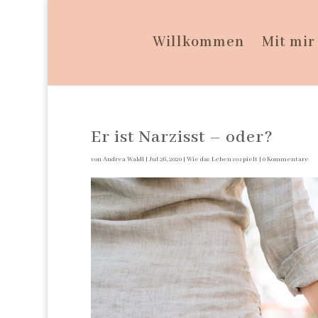
Willkommen
Mit mir
Er ist Narzisst – oder?
von
Andrea Waldl
|
Jul 26, 2020
|
Wie das Leben so spielt
|
0 Kommentare